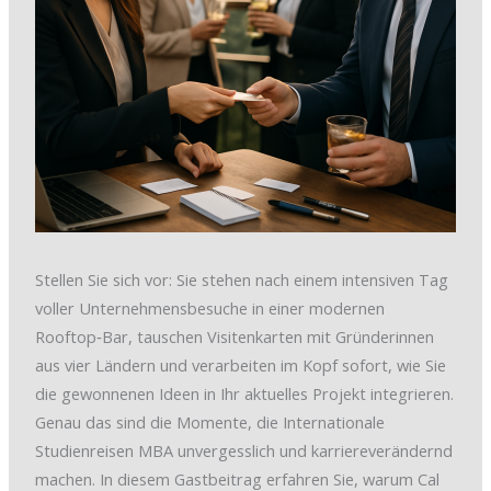
Stellen Sie sich vor: Sie stehen nach einem intensiven Tag
voller Unternehmensbesuche in einer modernen
Rooftop‑Bar, tauschen Visitenkarten mit Gründerinnen
aus vier Ländern und verarbeiten im Kopf sofort, wie Sie
die gewonnenen Ideen in Ihr aktuelles Projekt integrieren.
Genau das sind die Momente, die Internationale
Studienreisen MBA unvergesslich und karriereverändernd
machen. In diesem Gastbeitrag erfahren Sie, warum Cal